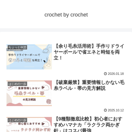
crochet by crochet
【余り毛糸活用術】手作りドライ
ちょっと休憩
ヤーボールで省エネと時短を両
立！
2026.01.18
【破棄厳禁】重要情報しかない毛
はじめの一歩
糸ラベル・帯の見方解説
2025.10.12
【9種類徹底比較】初心者におす
はじめの一歩
すめハマナカ「ラクラク両かぎ
針」はコスパ最強